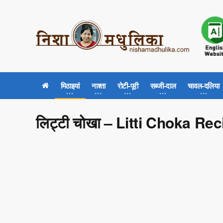
मिठाइयां
नाश्ता
रोटी-पूरी
सब्जी-दाल
चावल-दलिया
लिट्टी चोखा – Litti Choka Re