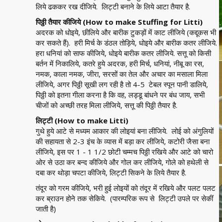
लिये ढककर रख दीजिये. लिट्टी बनाने के लिये आटा तैयार है.
पिठ्ठी तैयार कीजिये (How to make Stuffing for Litti)
अदरक को धोइये, छीलिये और बारीक टुकड़ों में काट लीजिये (कद्दूकस भी
कर सकते हैं). हरी मिर्च के डंठल तोड़िये, धोइये और बारीक कतर लीजिये.
हरा धनियां को साफ कीजिये, धोइये बारीक कतर लीजिये. सत्तू को किसी
बर्तन में निकालिये, कतरे हुये अदरक, हरी मिर्च, धनियां, नीबू का रस,
नमक, काला नमक, जीरा, सरसों का तेल और अचार का मसाला मिला
लीजिये, अगर पिठ्ठी सूखी लग रही है तो 4-5 टेबल स्पून पानी डालिये,
पिठ्ठी को इतना गीला करना है कि वह, लड्डू बांधने पर बंध जाय, सभी
चीजों को अच्छी तरह मिला लीजिये, सत्तू की पिठ्ठी तैयार है.
लिट्टी (How to make Litti)
गुथे हुये आटे से मध्यम आकार की लोइयां बना लीजिये. लोई को अंगुलियों
की सहायता से 2-3 इंच के व्यास में बड़ा कर लीजिये, कटोरी जैसा बना
लीजिये, इस पर 1 - 1 1/2 छोटी चम्मच पिठ्ठी रखिये और आटे को चारो
ओर से उठा कर बन्द कीजिये और गोल कर लीजिये, गोले को हथेली से
दबा कर थोड़ा चपटा कीजिये, लिट्टी सिकने के लिये तैयार है.
तंदूर को गरम कीजिये, भरी हुई लोइयों को तंदूर में रखिये और पलट पलट
कर ब्राउन होने तक सेकिये. (पारम्परिक रूप से लिट्टी उपले पर सेकीं
जाती है)