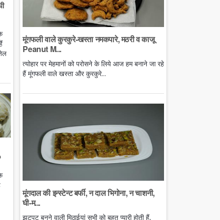
घी
े
मूंगफली वाले कुरकुरे-खस्ता नमकपारे, मठरी व काजू
ं
Peanut M...
तेल
त्योहार पर मेहमानों को परोसने के लिये आज हम बनाने जा रहे
हैं मूंगफली वाले खस्ता और कुरकुरे...
o
े
ै
मूंगदाल की इन्स्टेन्ट बर्फी, न दाल भिगोना, न चाशनी,
घी-म...
झटपट बनने वाली मिठाईयां सभी को बहुत प्यारी होती हैं,