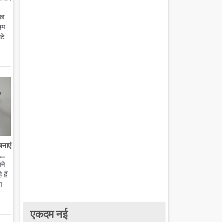
का
हम
टे
बनाएं
..
ाने
हैं
ा
एकदम नई