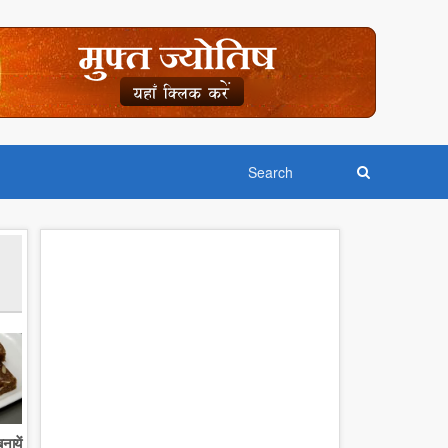
नायें