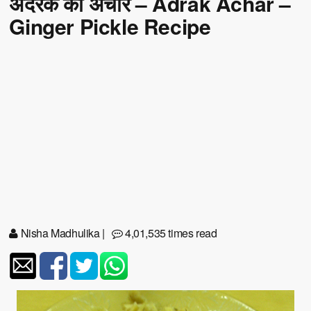
अदरक का अचार – Adrak Achar –
Ginger Pickle Recipe
Nisha Madhulika
|
4,01,535 times read