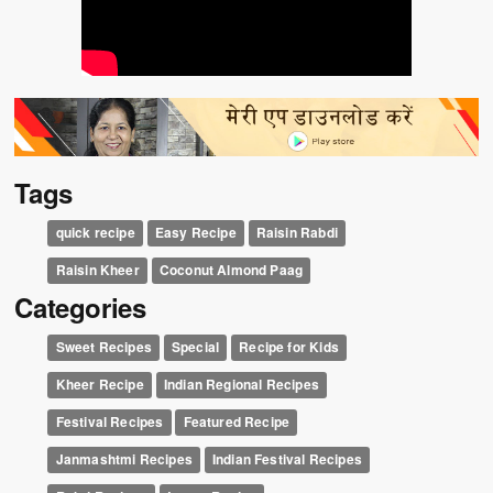
Tags
quick recipe
Easy Recipe
Raisin Rabdi
Raisin Kheer
Coconut Almond Paag
Categories
Sweet Recipes
Special
Recipe for Kids
Kheer Recipe
Indian Regional Recipes
Festival Recipes
Featured Recipe
Janmashtmi Recipes
Indian Festival Recipes