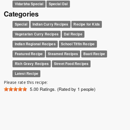
Vidarbha Special
Special Dal
Categories
Special
Indian Curry Recipes
Recipe for Kids
Vegetarian Curry Recipes
Dal Recipe
Indian Regional Recipes
School Tiffin Recipe
Featured Recipe
Steamed Recipes
Baati Recipe
Rich Gravy Recipes
Street Food Recipes
Latest Recipe
Please rate this recipe:
5.00
Ratings. (Rated by 1 people)