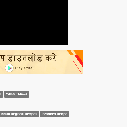
r
Without Mawa
Indian Regional Recipes
Featured Recipe