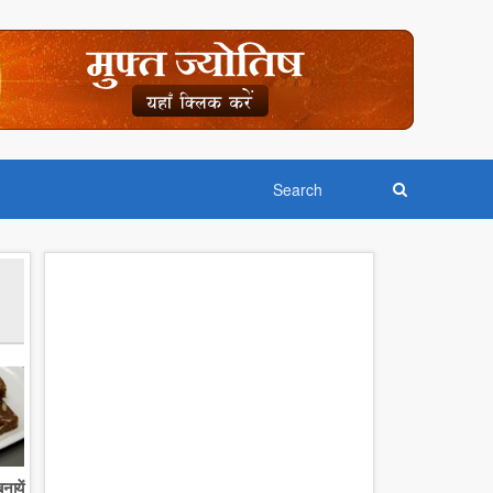
नायें