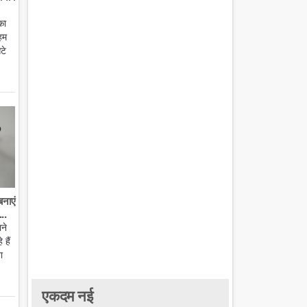
का
हम
टे
बनाएं
..
ाने
हैं
ा
एकदम नई