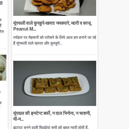
घी
े
मूंगफली वाले कुरकुरे-खस्ता नमकपारे, मठरी व काजू
ं
Peanut M...
तेल
त्योहार पर मेहमानों को परोसने के लिये आज हम बनाने जा रहे
हैं मूंगफली वाले खस्ता और कुरकुरे...
o
े
ै
मूंगदाल की इन्स्टेन्ट बर्फी, न दाल भिगोना, न चाशनी,
घी-म...
झटपट बनने वाली मिठाईयां सभी को बहुत प्यारी होती हैं,