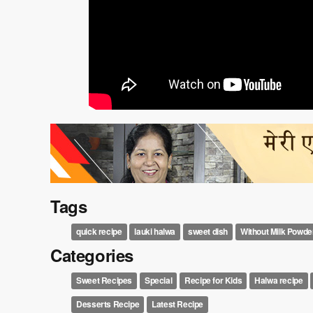
Tags
quick recipe
lauki halwa
sweet dish
Without Milk Powde
Categories
Sweet Recipes
Special
Recipe for Kids
Halwa recipe
Desserts Recipe
Latest Recipe