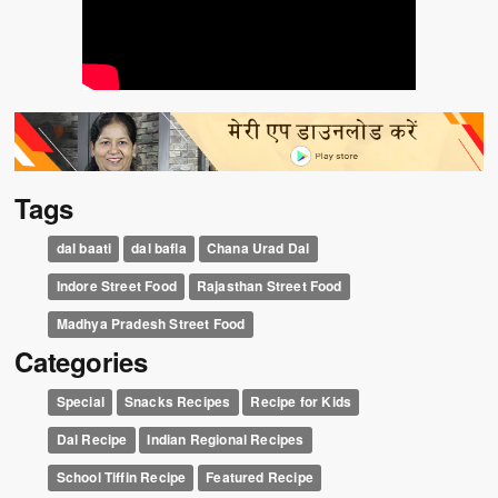
Tags
dal baati
dal bafla
Chana Urad Dal
Indore Street Food
Rajasthan Street Food
Madhya Pradesh Street Food
Categories
Special
Snacks Recipes
Recipe for Kids
Dal Recipe
Indian Regional Recipes
School Tiffin Recipe
Featured Recipe