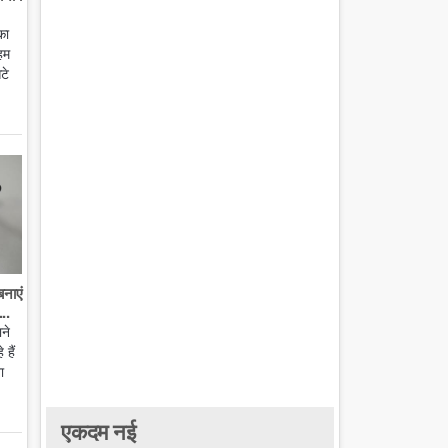
का
हम
टे
बनाएं
..
ाने
हैं
ा
एकदम नई