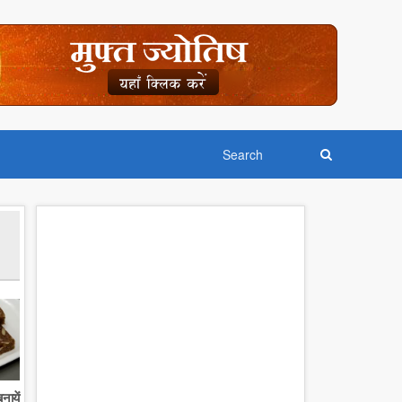
नायें