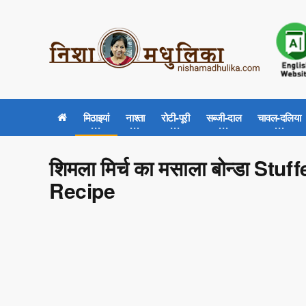
मिठाइयां
नाश्ता
रोटी-पूरी
सब्जी-दाल
चावल-दलिया
शिमला मिर्च का मसाला बोन्डा 
Recipe