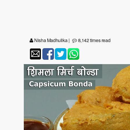
Nisha Madhulika
|
8,142 times read