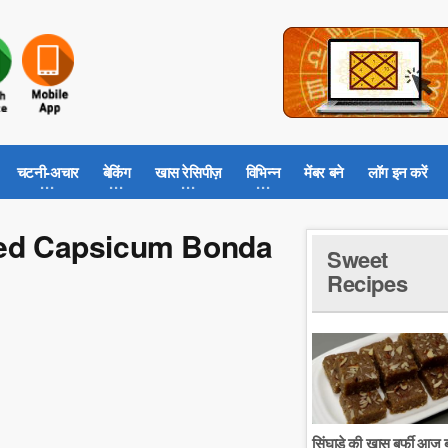
चटनी-अचार
बेकिंग
खास रेसिपीज़
विभिन्न
मेंबर बने
लॉग इन करें
Stuffed Capsicum Bonda
Sweet
Recipes
सिंघाडे की खास बर्फी आज ब