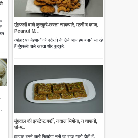
घी
े
मूंगफली वाले कुरकुरे-खस्ता नमकपारे, मठरी व काजू
ं
Peanut M...
तेल
त्योहार पर मेहमानों को परोसने के लिये आज हम बनाने जा रहे
हैं मूंगफली वाले खस्ता और कुरकुरे...
o
े
ै
मूंगदाल की इन्स्टेन्ट बर्फी, न दाल भिगोना, न चाशनी,
घी-म...
झटपट बनने वाली मिठाईयां सभी को बहुत प्यारी होती हैं,