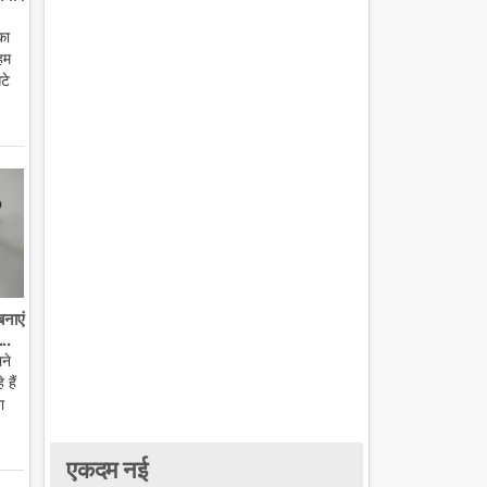
का
हम
टे
बनाएं
..
ाने
हैं
ा
एकदम नई