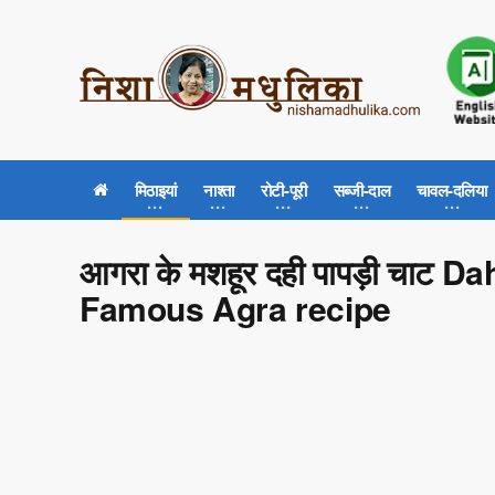
मिठाइयां
नाश्ता
रोटी-पूरी
सब्जी-दाल
चावल-दलिया
आगरा के मशहूर दही पापड़ी चाट D
Famous Agra recipe