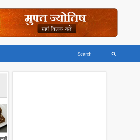
नायें