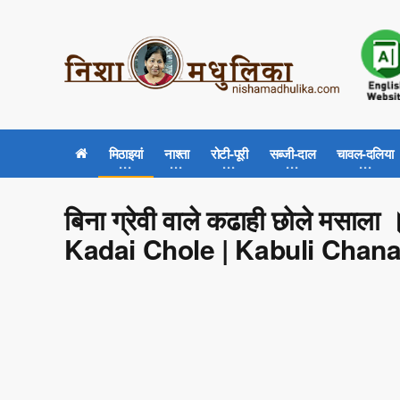
मिठाइयां
नाश्ता
रोटी-पूरी
सब्जी-दाल
चावल-दलिया
बिना ग्रेवी वाले कढाही छोले मस
Kadai Chole | Kabuli Chan