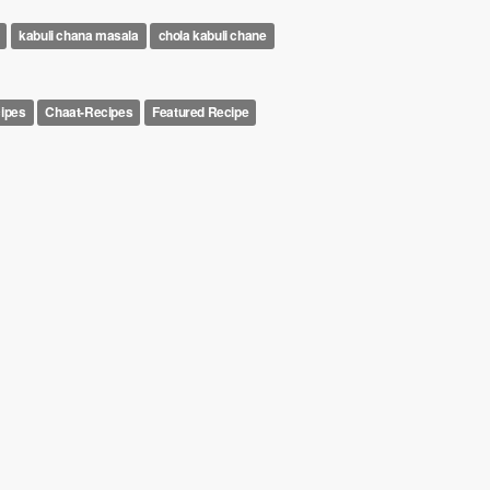
kabuli chana masala
chola kabuli chane
cipes
Chaat-Recipes
Featured Recipe