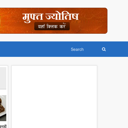
नायें