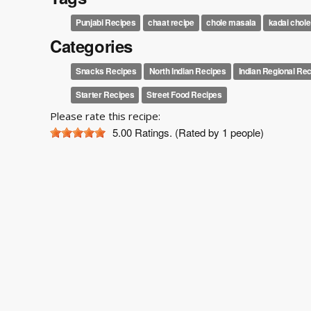
Punjabi Recipes
chaat recipe
chole masala
kadai chole
Categories
Snacks Recipes
North Indian Recipes
Indian Regional Re
Starter Recipes
Street Food Recipes
Please rate this recipe:
5.00
Ratings. (Rated by 1 people)