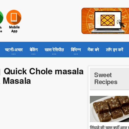
चटनी-अचार
बेकिंग
खास रेसिपीज़
विभिन्न
मेंबर बने
लॉग इन करें
ाला । Quick Chole masala
Sweet
a Masala
Recipes
सिंघाडे की खास बर्फी आज ब