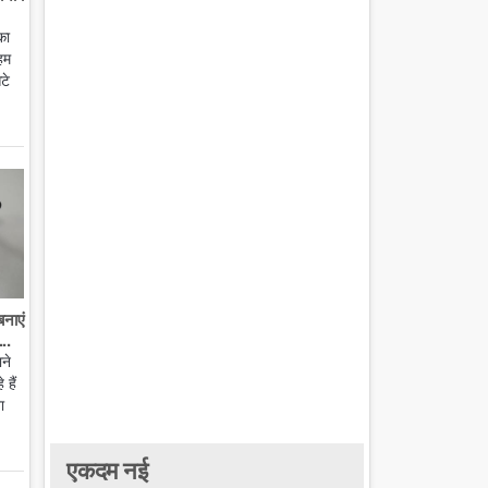
का
हम
टे
बनाएं
..
ाने
हैं
ा
एकदम नई