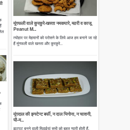
घी
े
मूंगफली वाले कुरकुरे-खस्ता नमकपारे, मठरी व काजू
ं
Peanut M...
तेल
त्योहार पर मेहमानों को परोसने के लिये आज हम बनाने जा रहे
हैं मूंगफली वाले खस्ता और कुरकुरे...
o
े
ै
मूंगदाल की इन्स्टेन्ट बर्फी, न दाल भिगोना, न चाशनी,
घी-म...
झटपट बनने वाली मिठाईयां सभी को बहुत प्यारी होती हैं,