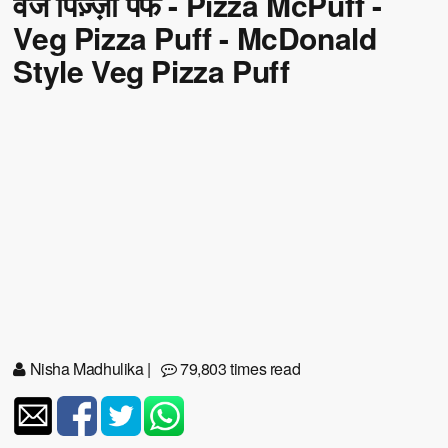
वेज पिज़्ज़ा पफ - Pizza McPuff -
Veg Pizza Puff - McDonald
Style Veg Pizza Puff
Nisha Madhulika
|
79,803 times read