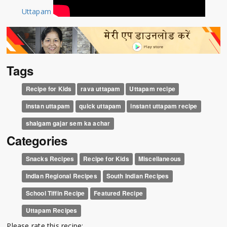
Uttapam
Tags
Recipe for Kids
rava uttapam
Uttapam recipe
instan uttapam
quick uttapam
instant uttapam recipe
shalgam gajar sem ka achar
Categories
Snacks Recipes
Recipe for Kids
Miscellaneous
Indian Regional Recipes
South Indian Recipes
School Tiffin Recipe
Featured Recipe
Uttapam Recipes
Please rate this recipe: