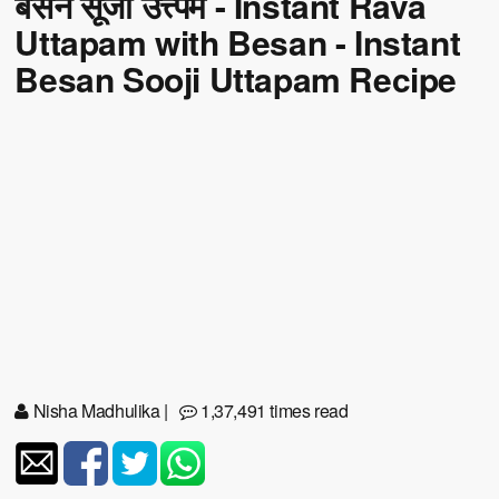
बेसन सूजी उत्त्पम - Instant Rava
Uttapam with Besan - Instant
Besan Sooji Uttapam Recipe
Nisha Madhulika
|
1,37,491 times read