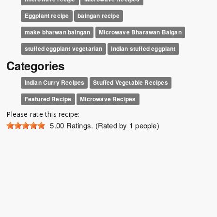
Eggplant recipe
baingan recipe
make bharwan baingan
Microwave Bharawan Baigan
stuffed eggplant vegetarian
indian stuffed eggplant
Categories
Indian Curry Recipes
Stuffed Vegetable Recipes
Featured Recipe
Microwave Recipes
Please rate this recipe:
5.00
Ratings. (Rated by 1 people)