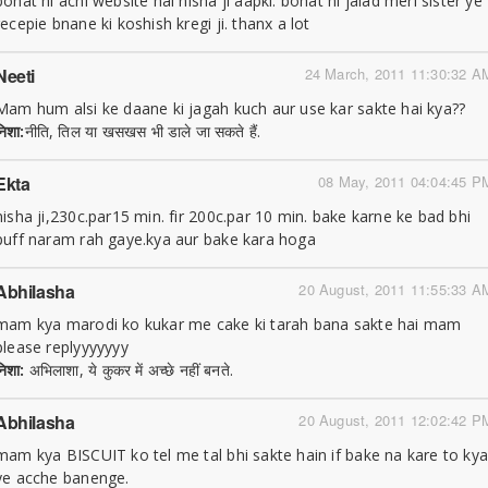
bohat hi achi website hai nisha ji aapki. bohat hi jalad meri sister ye
recepie bnane ki koshish kregi ji. thanx a lot
Neeti
24 March, 2011 11:30:32 A
Mam hum alsi ke daane ki jagah kuch aur use kar sakte hai kya??
निशा:
नीति, तिल या खसखस भी डाले जा सकते हैं.
Ekta
08 May, 2011 04:04:45 P
nisha ji,230c.par15 min. fir 200c.par 10 min. bake karne ke bad bhi
puff naram rah gaye.kya aur bake kara hoga
Abhilasha
20 August, 2011 11:55:33 A
mam kya marodi ko kukar me cake ki tarah bana sakte hai mam
please replyyyyyyy
निशा:
अभिलाशा, ये कुकर में अच्छे नहीं बनते.
Abhilasha
20 August, 2011 12:02:42 P
mam kya BISCUIT ko tel me tal bhi sakte hain if bake na kare to ky
ye acche banenge.