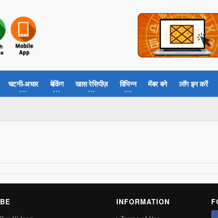
चटनी-अचार
बेकिंग
खास रेसिपीज़
विभिन्न
मेंबर बने
लॉग इन करें
BE
INFORMATION
F