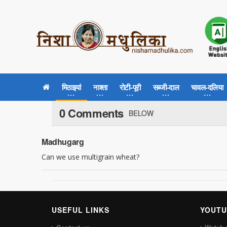
मिठाइयां
नाश्ता
रोटी-पूरी
सब्जी-दाल
चावल-दलिया
0 Comments
BELOW
Madhugarg
Can we use multigrain wheat?
USEFUL LINKS
YOUTU