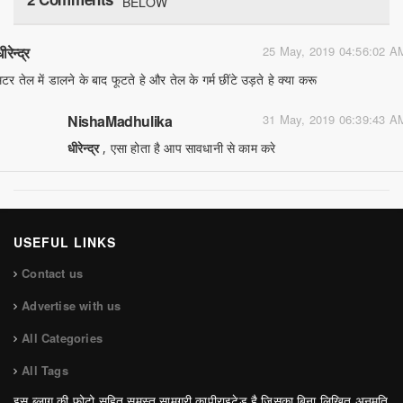
BELOW
ीरेन्द्र
25 May, 2019 04:56:02 A
मटर तेल में डालने के बाद फूटते हे और तेल के गर्म छींटे उड़ते हे क्या करू
NishaMadhulika
31 May, 2019 06:39:43 A
धीरेन्द्र
, एसा होता है आप सावधानी से काम करे
USEFUL LINKS
Contact us
Advertise with us
All Categories
All Tags
इस ब्लाग की फोटो सहित समस्त सामग्री कापीराइटेड है जिसका बिना लिखित अनुमति