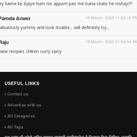
fry karne ke bjaye hum ise appam pan me bana skate he nishaji??
Pamela Anwer
10 March, 2020 11:53:15 P
fabulously yummy and look doable... will definitely try...
Raju
19 March, 2020 01:04:04 A
New recipies chiken curry spicy
USEFUL LINKS
Contact us
Advertise with us
All Categories
All Tags