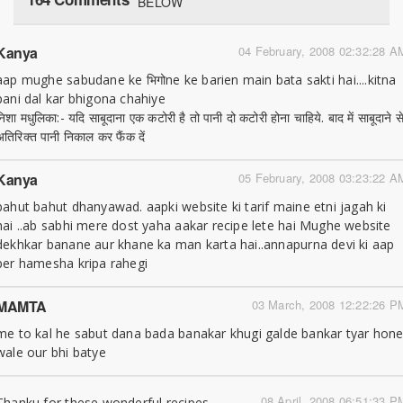
BELOW
Kanya
04 February, 2008 02:32:28 A
aap mughe sabudane ke भिगोne ke barien main bata sakti hai....kitna
pani dal kar bhigona chahiye
निशा मधुलिका:- यदि साबूदाना एक कटोरी है तो पानी दो कटोरी होना चाहिये. बाद में साबूदाने स
अतिरिक्त पानी निकाल कर फैंक दें
Kanya
05 February, 2008 03:23:22 A
bahut bahut dhanyawad. aapki website ki tarif maine etni jagah ki
hai ..ab sabhi mere dost yaha aakar recipe lete hai Mughe website
dekhkar banane aur khane ka man karta hai..annapurna devi ki aap
per hamesha kripa rahegi
MAMTA
03 March, 2008 12:22:26 P
me to kal he sabut dana bada banakar khugi galde bankar tyar hon
wale our bhi batye
08 April, 2008 06:51:33 P
Thanku for these wonderful recipes.