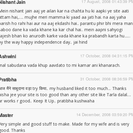
Nishant Jain
17 August, 2008 01:43:39 P
Mein nishant jain aaj ye ailan kar na chahta hu ki aapki ye site aati
uttam hai,..... mujhe meri mamma ki yaad aa jati hai. na aaj yaha
barish ho rahi hai aur na aaj ekdashi hai.. parantu phir bhi mera man
saboo dane ka vada khane ka kar chal hai.. mein aapni sahyogi
rajesh bhan ko anurodh karke vada khane ka prabandh karta hu......
by the way happy independence day.. jai hind
Ashwini
17 October, 2008 04:31:15 P
mal sabudana vada khup aavdato to mi karnar ani khanarach.
Pratibha
31 October, 2008 08:36:59 P
आज मैंने साबूदाना वड़ा try किया.. my husband liked it too much... Thanks
nisha jee your site is too good than any other site like Tarla dalal....
ur works r good.. Keep It Up.. pratibha kushwaha
Master
14 December, 2008 03:59:20 P
Very simple and good stuff to make. Made for my wife and is very
good. Thanks