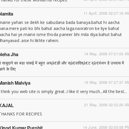
Namita
11 April, 2008 02:27:16 A
maine yahan se dekh ke sabudana bada banaya.bahut hi aacha
bana.mere pati ko bhi bahut aacha laga.navratron ke liye bahut
aacha hai ye.maine isme thoda paneer bhi mila diya.bahut bahut
dhanyavad .aise hi likhte rahein.
Neha Jha
14 May, 2008 07:01:03 A
ये साबूदाने का बडा वाकई में बहुत अच्â€छी और स्â€वादिष्â€ट व्â€यंजन है उपवास में
खाने के लिए
Manish Malviya
19 May, 2008 07:27:37 A
I think you web site is simply great..I like it very much...All the best...
KAJAL
21 May, 2008 02:32:20 A
THANKS FOR RECIPES
Vinod Kumar Purohit
14 June, 2008 03:55:08 P