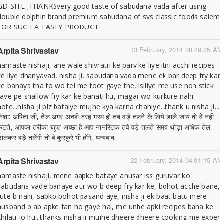
GD SITE ,THANKSvery good taste of sabudana vada after using
double dolphin brand premium sabudana of svs classic foods salem
FOR SUCH A TASTY PRODUCT
Arpita Shrivastav
13 February, 2014 08:49:25 A
namaste nishaji, ane wale shivratri ke parv ke liye itni acchi recipes
ke liye dhanyavad, nisha ji, sabudana vada mene ek bar deep fry ka
ke banaya tha to wo tel me toot gaye the, isiliye me use non stick
tave pe shallow fry kar ke banati hu, magar wo kurkure nahi
hote...nisha ji plz bataiye mujhe kya karna chahiye...thank u nisha ji...
निशा: अर्पिता जी, तेल अगर अच्छी तरह गरम हो तब वड़े तलने के लिये डाले जाय तो वे नहीं
फटते, आपका तरीका बहुत अच्छा है आप नानस्टिक तवे वड़े तलते समय थोड़ा अधिक तेल
ालकर वड़े तलेंगी तो वे कुरकुरे भी होंगे, धन्यवाद.
Arpita Shrivastav
22 February, 2014 04:01:15 A
namaste nishaji, mene aapke bataye anusar iss guruvar ko
sabudana vade banaye aur wo b deep fry kar ke, bohot acche bane,
tute b nahi, sabko bohot pasand aye, nisha ji ek baat batu mere
husband b ab apke fan ho gaye hai, me unhe apki recipes bana ke
khilati jo hu...thanks nisha ji mujhe dheere dheere cooking me exper