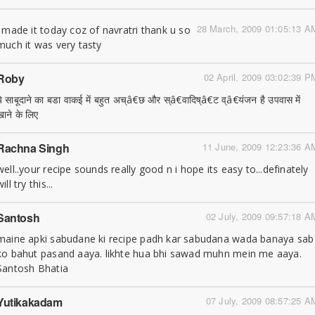
28 March, 2009 01:05:13 A
i made it today coz of navratri thank u so
much it was very tasty
Roby
02 April, 2009 03:02:39 P
ये साबूदाने का बडा वाकई में बहुत अच्â€छ और स्â€वादिष्â€ट व्â€यंजन है उपवास में
खाने के लिए
Rachna Singh
11 June, 2009 12:23:36 A
well..your recipe sounds really good n i hope its easy to...definately
will try this...
Santosh
02 July, 2009 09:57:18 A
maine apki sabudane ki recipe padh kar sabudana wada banaya sab
ko bahut pasand aaya. likhte hua bhi sawad muhn mein me aaya.
Santosh Bhatia
Yutikakadam
07 July, 2009 08:57:25 A