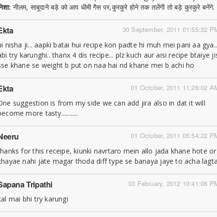
निशा:
नीलम, साबूदाने बड़े को आप धीमी गैस पर,कुरकुरे होने तक तलेंगी तो बड़े कुरकुरे बनेंगे.
Ekta
30 September, 2011 01:55:32 P
hi nisha ji... aapki batai hui recipe kon padte hi muh mei pani aa gya.
abi try karunghi.. thanx 4 dis recipe... plz kuch aur aisi recipe btaiye ji
sse khane se weight b put on naa hai nd khane mei b achi ho
Ekta
01 October, 2011 11:26:02 A
One suggestion is from my side we can add jira also in dat it will
become more tasty...........
Neeru
01 October, 2011 05:54:22 P
thanks for this receipe, kiunki navrtaro mein allo jada khane hote or
khayae nahi jate magar thoda diff type se banaya jaye to acha lagt
Sapana Tripathi
03 February, 2012 10:41:06 P
kal mai bhi try karungi