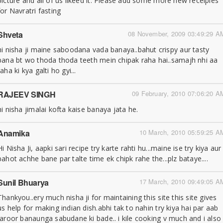
picture and all of us likeed it. Please add some more new receipies
for Navratri fasting
Shveta
08 November, 2009 03:49:29 A
hi nisha ji maine saboodana vada banaya..bahut crispy aur tasty
bana bt wo thoda thoda teeth mein chipak raha hai..samajh nhi aa
raha ki kya galti ho gyi...
RAJEEV SINGH
09 February, 2010 07:06:20 A
hi nisha jimalai kofta kaise banaya jata he.
Anamika
10 March, 2010 05:59:25 A
Hi Nisha Ji, aapki sari recipe try karte rahti hu...maine ise try kiya aur
bahot achhe bane par talte time ek chipk rahe the...plz bataye....
Sunil Bhuarya
17 March, 2010 09:49:05 A
Thankyou..ery much nisha ji for maintaining this site this site gives
us help for making indian dish.abhi tak to nahin try kiya hai par aab
jaroor banaunga sabudane ki bade.. i kile cooking v much and i also