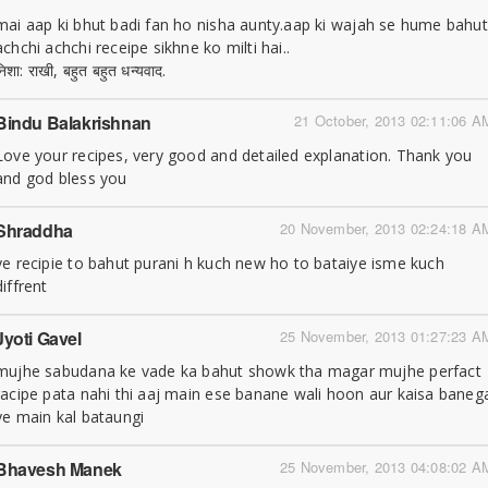
mai aap ki bhut badi fan ho nisha aunty.aap ki wajah se hume bahut
achchi achchi receipe sikhne ko milti hai..
निशा: राखी, बहुत बहुत धन्यवाद.
Bindu Balakrishnan
21 October, 2013 02:11:06 A
Love your recipes, very good and detailed explanation. Thank you
and god bless you
Shraddha
20 November, 2013 02:24:18 A
ye recipie to bahut purani h kuch new ho to bataiye isme kuch
diffrent
Jyoti Gavel
25 November, 2013 01:27:23 A
mujhe sabudana ke vade ka bahut showk tha magar mujhe perfact
racipe pata nahi thi aaj main ese banane wali hoon aur kaisa baneg
ye main kal bataungi
Bhavesh Manek
25 November, 2013 04:08:02 A