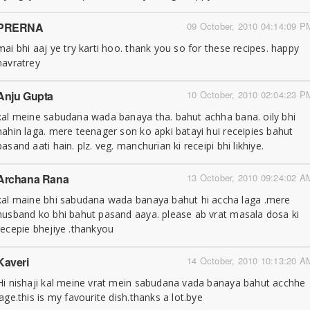
PRERNA
09 October, 2010 04:14:09 P
mai bhi aaj ye try karti hoo. thank you so for these recipes. happy
navratrey
Anju Gupta
10 October, 2010 02:04:23 P
kal meine sabudana wada banaya tha. bahut achha bana. oily bhi
nahin laga. mere teenager son ko apki batayi hui receipies bahut
pasand aati hain. plz. veg. manchurian ki receipi bhi likhiye.
Archana Rana
13 October, 2010 09:24:02 A
kal maine bhi sabudana wada banaya bahut hi accha laga .mere
husband ko bhi bahut pasand aaya. please ab vrat masala dosa ki
recepie bhejiye .thankyou
Kaveri
14 October, 2010 10:13:20 A
Hi nishaji kal meine vrat mein sabudana vada banaya bahut acchhe
lage.this is my favourite dish.thanks a lot.bye