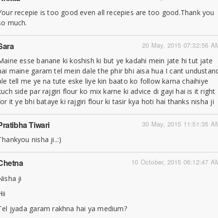
Your recepie is too good even all recepies are too good.Thank you
so much.
Sara
20 May, 2015 07:32:56 A
Maine esse banane ki koshish ki but ye kadahi mein jate hi tut jate
hai maine garam tel mein dale the phir bhi aisa hua I cant undustan
ple tell me ye na tute eske liye kin baato ko follow karna chaihiye
kuch side par rajgiri flour ko mix karne ki advice di gayi hai is it right
for it ye bhi bataye ki rajgiri flour ki tasir kya hoti hai thanks nisha ji
Pratibha Tiwari
30 May, 2015 11:51:35 A
Thankyou nisha ji..:)
Chetna
10 October, 2015 06:12:47 A
Nisha ji
Hii
Tel jyada garam rakhna hai ya medium?