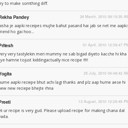
try to make somthing diff.
Rekha Pandey
26 March, 2010 09:19:35 A
nisha je aapki receipes mujhe bahut pasand hai jab se net me aapki
friend ho gai hoo...
Pritesh
01 April, 2010 12:39:47 P
very very tastylekin meri mummy ne sab bigad diyeto kacche hi kha
liye hamne tojust kiddingactually nice recipe !!!!!
Yogita
25 July, 2010 04:48:42 A
hume aapki reciepe bhut achi lagi thanks and plz aap hume aese hi
new new reciepe bhejte rhna
Preeti
13 August, 2010 12:26:49 P
Hi ur recipe is very gud. Please upload recipe for making chana dal
vada.