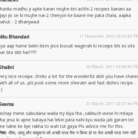
thanks madhu ji apke karan mujhe itni achhi-2 recipies banani aa
gayi jis se ki mujhe nai-2 cheejon ke baare me pata chala, aapka
bahut - 2 dhanywad
Nitu Bhandari
17 November, 2010 02:24:24 P
kya aap hame bekri item jese biscuit wagerah ki receipe bhi es site
par bta skti hai????
Shalini
02 March, 2011 02:39:50 P
very nice receipe...thnks a lot for the wonderful dish you have share
with all of us...plz post some more shivratri and fast dishes recipe...
-)
Seema
31 March, 2011 02:37:44 P
nishaji mene sabudana wada try kiya tha ,sabkuch wese hi milaya
tha jesa ki apne bataya hai lekin pata nahi kyu wada jab garam tel
me talne ke liye rakha to wah tut gaya Pls advice me for this.
निशा:
सीमा, आलू और साबूदाना को अच्छी तरह मैस न किया हो या तेल अच्छी तरह गरम नहीं