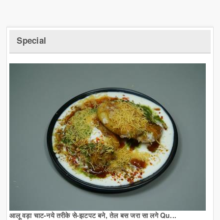
Special
आलू वड़ा चाट-नये तरीके से-झटपट बने, तेल बस जरा सा लगे Qu...