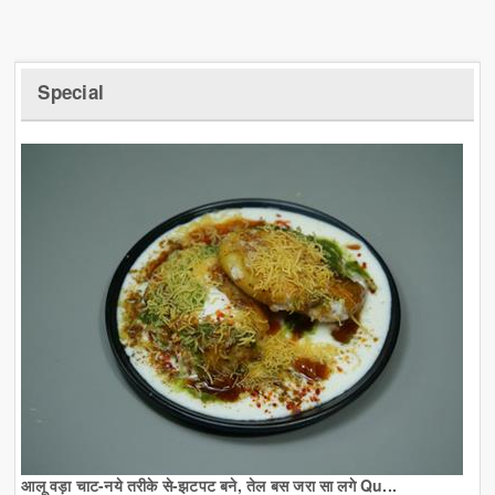
Special
आलू वड़ा चाट-नये तरीके से-झटपट बने, तेल बस जरा सा लगे Qu...